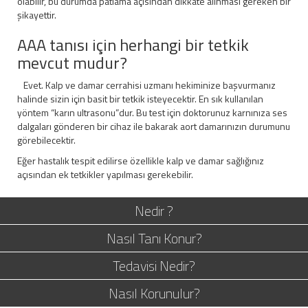
olabilir, bu durumda patlama açısından dikkate alınması gereken bir
şikayettir.
AAA tanısı için herhangi bir tetkik
mevcut mudur?
Evet. Kalp ve damar cerrahisi uzmanı hekiminize başvurmanız
halinde sizin için basit bir tetkik isteyecektir. En sık kullanılan
yöntem “karın ultrasonu”dur. Bu test için doktorunuz karnınıza ses
dalgaları gönderen bir cihaz ile bakarak aort damarınızın durumunu
görebilecektir.
Eğer hastalık tespit edilirse özellikle kalp ve damar sağlığınız
açısından ek tetkikler yapılması gerekebilir.
Nedir ?
Nasıl Tanı Konur?
Tedavisi Nedir?
Nasıl Korunulur?