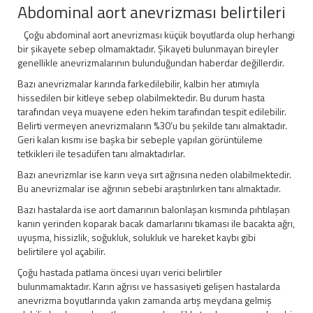
Abdominal aort anevrizması belirtileri
Çoğu abdominal aort anevrizması küçük boyutlarda olup herhangi
bir şikayete sebep olmamaktadır. Şikayeti bulunmayan bireyler
genellikle anevrizmalarının bulunduğundan haberdar değillerdir.
Bazı anevrizmalar karında farkedilebilir, kalbin her atımıyla
hissedilen bir kitleye sebep olabilmektedir. Bu durum hasta
tarafından veya muayene eden hekim tarafından tespit edilebilir.
Belirti vermeyen anevrizmaların %30’u bu şekilde tanı almaktadır.
Geri kalan kısmı ise başka bir sebeple yapılan görüntüleme
tetkikleri ile tesadüfen tanı almaktadırlar.
Bazı anevrizmlar ise karın veya sırt ağrısına neden olabilmektedir.
Bu anevrizmalar ise ağrının sebebi araştırılırken tanı almaktadır.
Bazı hastalarda ise aort damarının balonlaşan kısmında pıhtılaşan
kanın yerinden koparak bacak damarlarını tıkaması ile bacakta ağrı,
uyuşma, hissizlik, soğukluk, solukluk ve hareket kaybı gibi
belirtilere yol açabilir.
Çoğu hastada patlama öncesi uyarı verici belirtiler
bulunmamaktadır. Karın ağrısı ve hassasiyeti gelişen hastalarda
anevrizma boyutlarında yakın zamanda artış meydana gelmiş